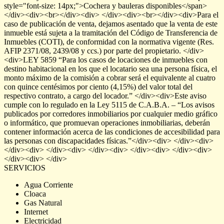
style="font-size: 14px;">Cochera y bauleras disponibles</span>
</div><div><br></div><div> </div><div><br></div><div>Para el
caso de publicación de venta, dejamos asentado que la venta de este
inmueble está sujeta a la tramitación del Código de Transferencia de
Inmuebles (COTI), de conformidad con la normativa vigente (Res.
AFIP 2371/08, 2439/08 y ccs.) por parte del propietario. </div>
<div>LEY 5859 “Para los casos de locaciones de inmuebles con
destino habitacional en los que el locatario sea una persona física, el
monto máximo de la comisión a cobrar será el equivalente al cuatro
con quince centésimos por ciento (4,15%) del valor total del
respectivo contrato, a cargo del locador.” </div><div>Este aviso
cumple con lo regulado en la Ley 5115 de C.A.B.A. – “Los avisos
publicados por corredores inmobiliarios por cualquier medio gráfico
o informático, que promuevan operaciones inmobiliarias, deberán
contener información acerca de las condiciones de accesibilidad para
las personas con discapacidades físicas.”</div><div> </div><div>
</div><div> </div><div> </div><div> </div><div> </div><div>
</div><div> </div>
SERVICIOS
Agua Corriente
Cloaca
Gas Natural
Internet
Electricidad