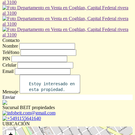
Contacto
Nombre
Teléfono
PIN
Celular
Email
Mensaje
Enviar
Sucursal BEIT propiedades
infobeit.com@gmail.com
+5491155641640
UBICACIÓN
+