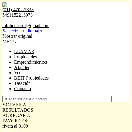
(011) 4702-7338
5491152213073
|
infobeit.com@gmail.com
Seleccionar idioma
▼
Mostrar original
MENÚ
LLAMAR
Propiedades
Emprendimientos
Alquiler
Venta
BEIT Propiedades
Tasación
Contacto
VOLVER A
RESULTADOS
AGREGAR A
FAVORITOS
rivera al 3100
VENTA