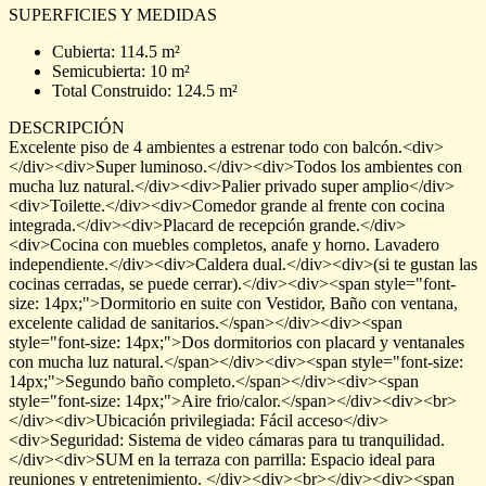
SUPERFICIES Y MEDIDAS
Cubierta: 114.5 m²
Semicubierta: 10 m²
Total Construido: 124.5 m²
DESCRIPCIÓN
Excelente piso de 4 ambientes a estrenar todo con balcón.<div>
</div><div>Super luminoso.</div><div>Todos los ambientes con
mucha luz natural.</div><div>Palier privado super amplio</div>
<div>Toilette.</div><div>Comedor grande al frente con cocina
integrada.</div><div>Placard de recepción grande.</div>
<div>Cocina con muebles completos, anafe y horno. Lavadero
independiente.</div><div>Caldera dual.</div><div>(si te gustan las
cocinas cerradas, se puede cerrar).</div><div><span style="font-
size: 14px;">Dormitorio en suite con Vestidor, Baño con ventana,
excelente calidad de sanitarios.</span></div><div><span
style="font-size: 14px;">Dos dormitorios con placard y ventanales
con mucha luz natural.</span></div><div><span style="font-size:
14px;">Segundo baño completo.</span></div><div><span
style="font-size: 14px;">Aire frio/calor.</span></div><div><br>
</div><div>Ubicación privilegiada: Fácil acceso</div>
<div>Seguridad: Sistema de video cámaras para tu tranquilidad.
</div><div>SUM en la terraza con parrilla: Espacio ideal para
reuniones y entretenimiento. </div><div><br></div><div><span