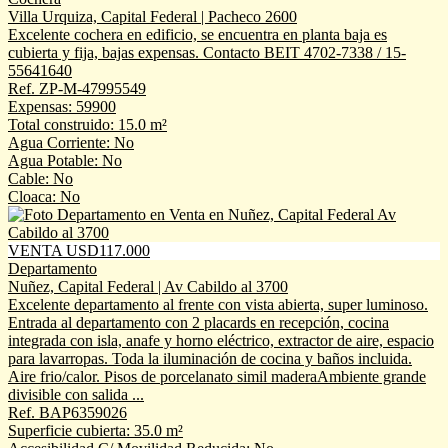
Villa Urquiza, Capital Federal | Pacheco 2600
Excelente cochera en edificio, se encuentra en planta baja es
cubierta y fija, bajas expensas. Contacto BEIT 4702-7338 / 15-
55641640
Ref. ZP-M-47995549
Expensas: 59900
Total construido: 15.0 m²
Agua Corriente: No
Agua Potable: No
Cable: No
Cloaca: No
VENTA USD117.000
Departamento
Nuñez, Capital Federal | Av Cabildo al 3700
Excelente departamento al frente con vista abierta, super luminoso.
Entrada al departamento con 2 placards en recepción, cocina
integrada con isla, anafe y horno eléctrico, extractor de aire, espacio
para lavarropas. Toda la iluminación de cocina y baños incluida.
Aire frio/calor. Pisos de porcelanato simil maderaAmbiente grande
divisible con salida ...
Ref. BAP6359026
Superficie cubierta: 35.0 m²