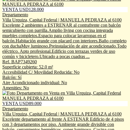
VENTA USD128.000
Departamento
Villa Urquiza, Capital Federal | MANUELA PEDRAZA al 6100
Excelente 2 ambientes a ESTRENAR al contrafrente con balcón
semicubierto con parrilla.Amplio living con cocina integrada
muebles completos.Espacio para colocar lavarropas en el
balcón.Habitación grande con placard con interiores.Baño completo
con duchaMuy luminoso.Preinstalación de aire acondicionado.Todo
eléctrico. Apto profesional.Edificio con terrazas verdes de uso
común y bicicletero.Ubicado a pocas cuadras ...
Ref. BAP7349260
Superficie cubierta: 52.0 m²
Accesibilidad C/ Movilidad Reducida: No
Balcón: Sí
Aire Acondicionado individual: No
Amenities: No
VENTA USD89.000
Departamento
Villa Urquiza, Capital Federal | MANUELA PEDRAZA al 6100
Excelente departamento al frente A ESTENAR Edificio de 4 pisos
con 3 departamentos por piso. Ambiente grande divisible con
balcón, cerramientos herméticos, super luminoso. Cocina con