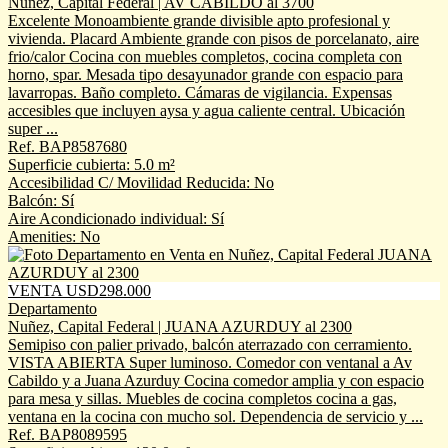
Nuñez, Capital Federal | AV CABILDO al 3700
Excelente Monoambiente grande divisible apto profesional y
vivienda. Placard Ambiente grande con pisos de porcelanato, aire
frio/calor Cocina con muebles completos, cocina completa con
horno, spar. Mesada tipo desayunador grande con espacio para
lavarropas. Baño completo. Cámaras de vigilancia. Expensas
accesibles que incluyen aysa y agua caliente central. Ubicación
super ...
Ref. BAP8587680
Superficie cubierta: 5.0 m²
Accesibilidad C/ Movilidad Reducida: No
Balcón: Sí
Aire Acondicionado individual: Sí
Amenities: No
VENTA USD298.000
Departamento
Nuñez, Capital Federal | JUANA AZURDUY al 2300
Semipiso con palier privado, balcón aterrazado con cerramiento.
VISTA ABIERTA Super luminoso. Comedor con ventanal a Av
Cabildo y a Juana Azurduy Cocina comedor amplia y con espacio
para mesa y sillas. Muebles de cocina completos cocina a gas,
ventana en la cocina con mucho sol. Dependencia de servicio y ...
Ref. BAP8089595