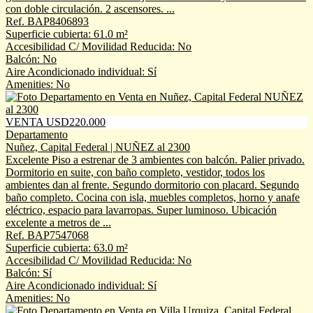
con doble circulación. 2 ascensores. ...
Ref. BAP8406893
Superficie cubierta: 61.0 m²
Accesibilidad C/ Movilidad Reducida: No
Balcón: No
Aire Acondicionado individual: Sí
Amenities: No
VENTA USD220.000
Departamento
Nuñez, Capital Federal | NUÑEZ al 2300
Excelente Piso a estrenar de 3 ambientes con balcón. Palier privado.
Dormitorio en suite, con baño completo, vestidor, todos los
ambientes dan al frente. Segundo dormitorio con placard. Segundo
baño completo. Cocina con isla, muebles completos, horno y anafe
eléctrico, espacio para lavarropas. Super luminoso. Ubicación
excelente a metros de ...
Ref. BAP7547068
Superficie cubierta: 63.0 m²
Accesibilidad C/ Movilidad Reducida: No
Balcón: Sí
Aire Acondicionado individual: Sí
Amenities: No