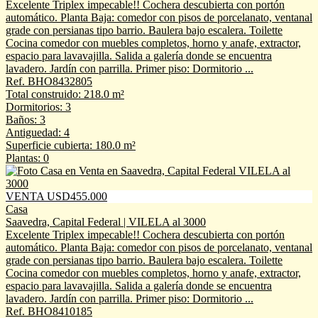
Excelente Triplex impecable!! Cochera descubierta con portón
automático. Planta Baja: comedor con pisos de porcelanato, ventanal
grade con persianas tipo barrio. Baulera bajo escalera. Toilette
Cocina comedor con muebles completos, horno y anafe, extractor,
espacio para lavavajilla. Salida a galería donde se encuentra
lavadero. Jardín con parrilla. Primer piso: Dormitorio ...
Ref. BHO8432805
Total construido: 218.0 m²
Dormitorios: 3
Baños: 3
Antiguedad: 4
Superficie cubierta: 180.0 m²
Plantas: 0
VENTA USD455.000
Casa
Saavedra, Capital Federal | VILELA al 3000
Excelente Triplex impecable!! Cochera descubierta con portón
automático. Planta Baja: comedor con pisos de porcelanato, ventanal
grade con persianas tipo barrio. Baulera bajo escalera. Toilette
Cocina comedor con muebles completos, horno y anafe, extractor,
espacio para lavavajilla. Salida a galería donde se encuentra
lavadero. Jardín con parrilla. Primer piso: Dormitorio ...
Ref. BHO8410185