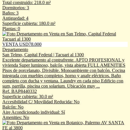
Total construido: 218.0 m²
Dormitorios: 3
Baños: 3
Antiguedad: 4
Superficie cubierta: 180.0 m²
Plantas: 0
VENTA USD78.000
Departamento
San Telmo, Capital Federal | Tacuari al 1300
Excelente departamento al contrafrente. APTO PROFESIONAL y
vivienda Super luminoso, balcón, vista abierta FULL AMENITIES
Pisos de porcelanato, Divisible. Monoambiente con balcón. Cocina
integrada con muebles completos, horno y anafe eléctricos. Baño
completo con ducha y ventana. Laundry en cada piso Edificio con
sum, parrilla, piscina con solarium. Ubicación muy ...
Ref. BAP8440332
Superficie cubierta: 30.0 m²
Accesibilidad C/ Movilidad Reducida: No
Balcón: No
Aire Acondicionado individual: Sí
Amenities: No