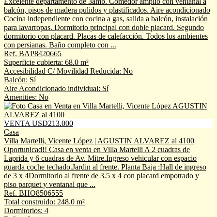
Excelente departamento de 3amb. Comedor amplio con ventanal a
balcón, pisos de madera pulidos y plastificados. Aire acondicionado
Cocina independiente con cocina a gas, salida a balcón, instalación
para lavarropas. Dormitorio principal con doble placard. Segundo
dormitorio con placard. Placas de calefacción. Todos los ambientes
con persianas. Baño completo con ...
Ref. BAP8420665
Superficie cubierta: 68.0 m²
Accesibilidad C/ Movilidad Reducida: No
Balcón: Sí
Aire Acondicionado individual: Sí
Amenities: No
VENTA USD213.000
Casa
Villa Martelli, Vicente López | AGUSTIN ALVAREZ al 4100
Oportunicad!! Casa en venta en Villa Martelli A 2 cuadras de
Laprida y 6 cuadras de Av. Mitre.Ingreso vehicular con espacio
guarda coche techado.Jardin al frente. Planta Baja :Hall de ingreso
de 3 x 4Dormitorio al frente de 3.5 x 4 con placard empotrado y
piso parquet y ventanal que ...
Ref. BHO8506555
Total construido: 248.0 m²
Dormitorios: 4