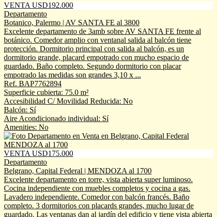
VENTA USD192.000
Departamento
Botanico, Palermo | AV SANTA FE al 3800
Excelente departamento de 3amb sobre AV SANTA FE frente al
botánico. Comedor amplio con ventanal salida al balcón tiene
protección. Dormitorio principal con salida al balcón, es un
dormitorio grande, placard empotrado con mucho espacio de
guardado. Baño completo. Segundo dormitorio con placar
empotrado las medidas son grandes 3,10 x ...
Ref. BAP7762894
Superficie cubierta: 75.0 m²
Accesibilidad C/ Movilidad Reducida: No
Balcón: Sí
Aire Acondicionado individual: Sí
Amenities: No
VENTA USD175.000
Departamento
Belgrano, Capital Federal | MENDOZA al 1700
Excelente departamento en torre, vista abierta super luminoso.
Cocina independiente con muebles completos y cocina a gas.
Lavadero independiente. Comedor con balcón francés. Baño
completo. 3 dormitorios con placards grandes, mucho lugar de
guardado. Las ventanas dan al jardín del edificio y tiene vista abierta