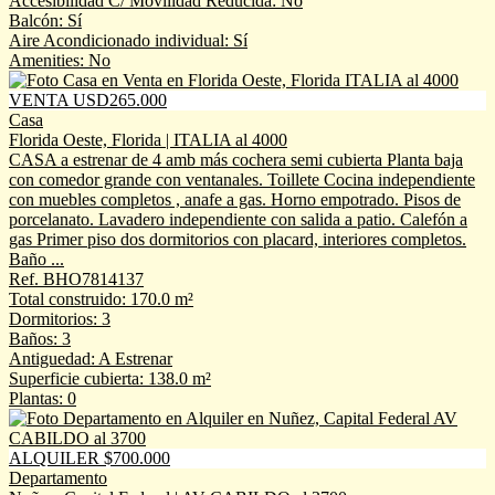
Accesibilidad C/ Movilidad Reducida: No
Balcón: Sí
Aire Acondicionado individual: Sí
Amenities: No
VENTA USD265.000
Casa
Florida Oeste, Florida | ITALIA al 4000
CASA a estrenar de 4 amb más cochera semi cubierta Planta baja
con comedor grande con ventanales. Toillete Cocina independiente
con muebles completos , anafe a gas. Horno empotrado. Pisos de
porcelanato. Lavadero independiente con salida a patio. Calefón a
gas Primer piso dos dormitorios con placard, interiores completos.
Baño ...
Ref. BHO7814137
Total construido: 170.0 m²
Dormitorios: 3
Baños: 3
Antiguedad: A Estrenar
Superficie cubierta: 138.0 m²
Plantas: 0
ALQUILER $700.000
Departamento