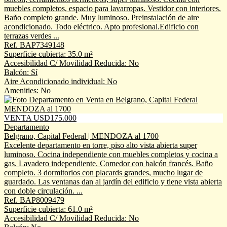
muebles completos, espacio para lavarropas. Vestidor con interiores.
Baño completo grande. Muy luminoso. Preinstalación de aire
acondicionado. Todo eléctrico. Apto profesional.Edificio con
terrazas verdes ...
Ref. BAP7349148
Superficie cubierta: 35.0 m²
Accesibilidad C/ Movilidad Reducida: No
Balcón: Sí
Aire Acondicionado individual: No
Amenities: No
VENTA USD175.000
Departamento
Belgrano, Capital Federal | MENDOZA al 1700
Excelente departamento en torre, piso alto vista abierta super
luminoso. Cocina independiente con muebles completos y cocina a
gas. Lavadero independiente. Comedor con balcón francés. Baño
completo. 3 dormitorios con placards grandes, mucho lugar de
guardado. Las ventanas dan al jardín del edificio y tiene vista abierta
con doble circulación. ...
Ref. BAP8009479
Superficie cubierta: 61.0 m²
Accesibilidad C/ Movilidad Reducida: No