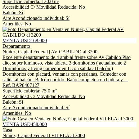
Superficie cubierta: 120.0 m²
Accesibilidad C/ Movilidad Reducida: No
Balcón: Sí
Aire Acondicionado individual: Sí
Amenities: No
VENTA USD168.000
Departamento
Nuñez, Capital Federal | AV CABILDO al 3200
Excelente departamento de 4 amb al frente sobre Av Cabildo Piso
alto, super luminoso, vista abierta 3 dormitorios ( actualmente 2
Dormitorios y living comedor en L con salida al balcón )
Dormitorios con placard, ventanas con persianas. Comedor con
salida al balcón. Balcón corrido. Baño completo con bañera y ...
Ref. BAP8407127
Superficie cubierta: 75.0 m²
Accesibilidad C/ Movilidad Reducida: No
Balcón: Sí
Aire Acondicionado individual: Sí
Amenities: No
VENTA USD458.000
Casa
Nuñez, Capital Federal | VILELA al 3000