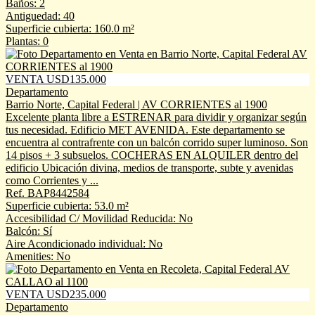
Baños: 2
Antiguedad: 40
Superficie cubierta: 160.0 m²
Plantas: 0
VENTA USD135.000
Departamento
Barrio Norte, Capital Federal | AV CORRIENTES al 1900
Excelente planta libre a ESTRENAR para dividir y organizar según
tus necesidad. Edificio MET AVENIDA. Este departamento se
encuentra al contrafrente con un balcón corrido super luminoso. Son
14 pisos + 3 subsuelos. COCHERAS EN ALQUILER dentro del
edificio Ubicación divina, medios de transporte, subte y avenidas
como Corrientes y ...
Ref. BAP8442584
Superficie cubierta: 53.0 m²
Accesibilidad C/ Movilidad Reducida: No
Balcón: Sí
Aire Acondicionado individual: No
Amenities: No
VENTA USD235.000
Departamento