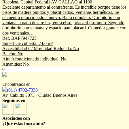
Recoleta, Capital Federal | AV CALLAO al 1100
Excelente departamento al contrafrente. Es increíble porque tiene los
pisos de madera pulidos y plastificados. Ventanas herméticas. Se
encuentra refaccionado a nuevo. Baño completo. Dormitorio con
ventanal a patio de aire luz, entra el sol, placard profundo. Segundo
dormitorio con ventana y espacio para placard. Comedor grande con
dos ventanales. ...
Ref. BAP7947725
Superficie cubierta: 74.0 m²
Accesibilidad C/ Movilidad Reducida: No
Balcón: No
Aire Acondicionado individual: No
Amenities: No
0
Encontranos en
(011) 4702-7338
Av. Cabildo 3073 - Ciudad Buenos Aires
Seguinos en
Asociados con
¿Qué estás buscando?