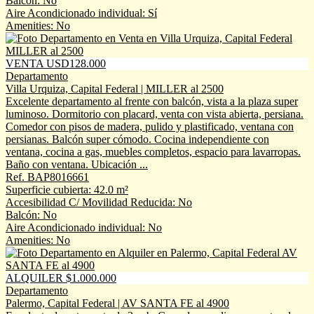
Balcón: No
Aire Acondicionado individual: Sí
Amenities: No
VENTA USD128.000
Departamento
Villa Urquiza, Capital Federal | MILLER al 2500
Excelente departamento al frente con balcón, vista a la plaza super
luminoso. Dormitorio con placard, venta con vista abierta, persiana.
Comedor con pisos de madera, pulido y plastificado, ventana con
persianas. Balcón super cómodo. Cocina independiente con
ventana, cocina a gas, muebles completos, espacio para lavarropas.
Baño con ventana. Ubicación ...
Ref. BAP8016661
Superficie cubierta: 42.0 m²
Accesibilidad C/ Movilidad Reducida: No
Balcón: No
Aire Acondicionado individual: No
Amenities: No
ALQUILER $1.000.000
Departamento
Palermo, Capital Federal | AV SANTA FE al 4900