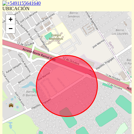
+5491155641640
UBICACIÓN
+
−