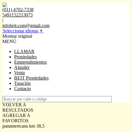
(011) 4702-7338
5491152213073
|
infobeit.com@gmail.com
Seleccionar idioma
▼
Mostrar original
MENÚ
LLAMAR
Propiedades
Emprendimientos
Alquiler
Venta
BEIT Propiedades
Tasación
Contacto
VOLVER A
RESULTADOS
AGREGAR A
FAVORITOS
panamericana km 38,5
VENTA