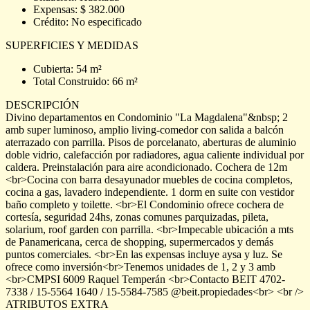
Expensas: $ 382.000
Crédito: No especificado
SUPERFICIES Y MEDIDAS
Cubierta: 54 m²
Total Construido: 66 m²
DESCRIPCIÓN
Divino departamentos en Condominio "La Magdalena"&nbsp; 2
amb super luminoso, amplio living-comedor con salida a balcón
aterrazado con parrilla. Pisos de porcelanato, aberturas de aluminio
doble vidrio, calefacción por radiadores, agua caliente individual por
caldera. Preinstalación para aire acondicionado. Cochera de 12m
<br>Cocina con barra desayunador muebles de cocina completos,
cocina a gas, lavadero independiente. 1 dorm en suite con vestidor
baño completo y toilette. <br>El Condominio ofrece cochera de
cortesía, seguridad 24hs, zonas comunes parquizadas, pileta,
solarium, roof garden con parrilla. <br>Impecable ubicación a mts
de Panamericana, cerca de shopping, supermercados y demás
puntos comerciales. <br>En las expensas incluye aysa y luz. Se
ofrece como inversión<br>Tenemos unidades de 1, 2 y 3 amb
<br>CMPSI 6009 Raquel Temperán <br>Contacto BEIT 4702-
7338 / 15-5564 1640 / 15-5584-7585 @beit.propiedades<br> <br />
ATRIBUTOS EXTRA